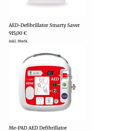
AED-Defibrillator Smarty Saver
Preis
915,00 €
inkl. MwSt.
Me-PAD AED Defibrillator