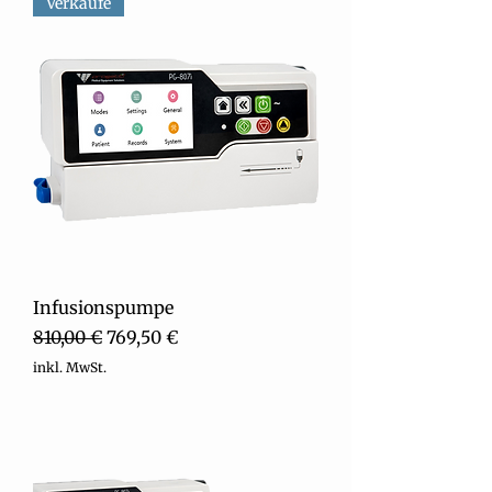
Verkäufe
Infusionspumpe
Standardpreis
Sale-Preis
810,00 €
769,50 €
inkl. MwSt.