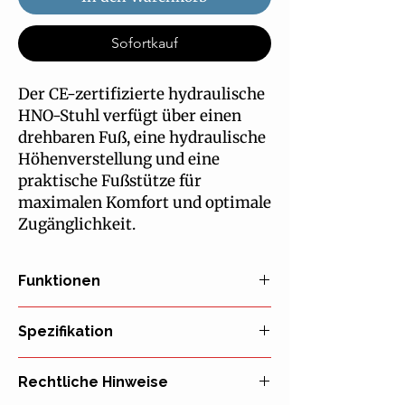
Sofortkauf
Der CE-zertifizierte hydraulische
HNO-Stuhl verfügt über einen
drehbaren Fuß, eine hydraulische
Höhenverstellung und eine
praktische Fußstütze für
maximalen Komfort und optimale
Zugänglichkeit.
Funktionen
Medmarket, das sich für erschwingliche
Spezifikation
medizinische Lösungen im
Gesundheitswesen einsetzt, präsentiert
Länge: 66 cm
stolz den hydraulischen HNO-Stuhl.
Rechtliche Hinweise
Tiefe: 50 cm
Dieser hochmoderne Stuhl verfügt über
Tragfähigkeit: 150 kg