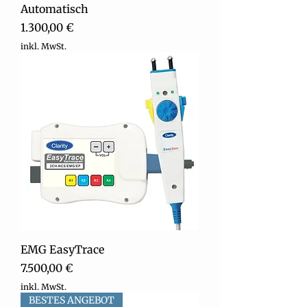
Automatisch
Preis
1.300,00 €
inkl. MwSt.
EMG EasyTrace
Preis
7.500,00 €
inkl. MwSt.
BESTES ANGEBOT