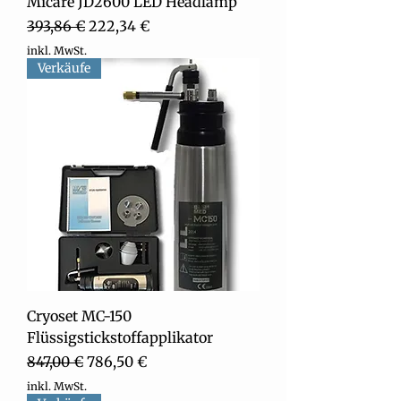
Micare JD2600 LED Headlamp
Standardpreis
Sale-Preis
393,86 €
222,34 €
inkl. MwSt.
Verkäufe
Cryoset MC-150
Flüssigstickstoffapplikator
Standardpreis
Sale-Preis
847,00 €
786,50 €
inkl. MwSt.