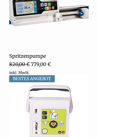
Spritzenpumpe
Standardpreis
Sale-Preis
820,00 €
779,00 €
inkl. MwSt.
BESTES ANGEBOT