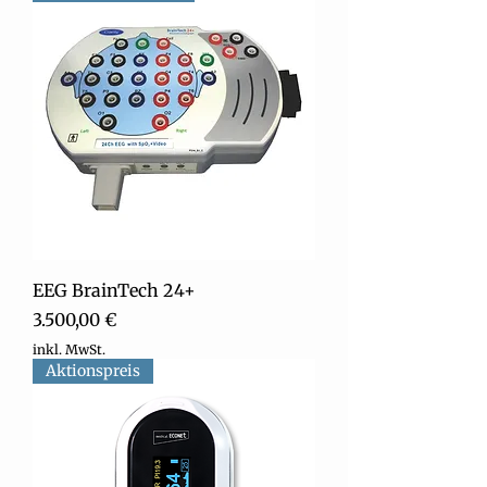
EEG BrainTech 24+
Preis
3.500,00 €
inkl. MwSt.
Aktionspreis