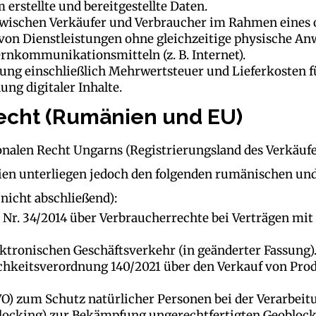
m erstellte und bereitgestellte Daten.
 zwischen Verkäufer und Verbraucher im Rahmen eines 
von Dienstleistungen ohne gleichzeitige physische Anw
rnkommunikationsmitteln (z. B. Internet).
tung einschließlich Mehrwertsteuer und Lieferkosten f
lung digitaler Inhalte.
echt (Rumänien und EU)
onalen Recht Ungarns (Registrierungsland des Verkäufer
en unterliegen jedoch den folgenden rumänischen un
 nicht abschließend):
 Nr. 34/2014 über Verbraucherrechte bei Verträgen m
ektronischen Geschäftsverkehr (in geänderter Fassung)
ichkeitsverordnung 140/2021 über den Verkauf von Pro
O) zum Schutz natürlicher Personen bei der Verarbei
locking) zur Bekämpfung ungerechtfertigten Geobloc