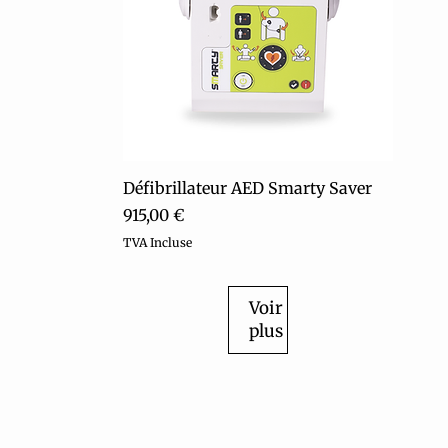
Aperçu rapide
Défibrillateur AED Smarty Saver
Prix
915,00 €
TVA Incluse
Voir
plus