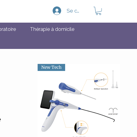
Se connecter
oratoire
Thérapie à domicile
New Tech
e