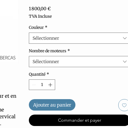
Prix
1 800,00 €
TVA Incluse
Couleur
*
Sélectionner
Nombre de moteurs
*
Sélectionner
Quantité
*
r et en
Ajouter au panier
ne
ervical
Commander et payer
.