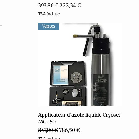
Prix original
Prix promotionnel
393,86 €
222,34 €
TVA Incluse
Ventes
Aperçu rapide
Applicateur d'azote liquide Cryoset
MC-150
Prix original
Prix promotionnel
847,00 €
786,50 €
TVA Incluse