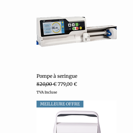
Aperçu rapide
Pompe à seringue
Prix original
Prix promotionnel
820,00 €
779,00 €
TVA Incluse
MEILLEURE OFFRE