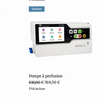
Ventes
y
Aperçu rapide
Pompe à perfusion
Prix original
Prix promotionnel
810,00 €
769,50 €
TVA Incluse