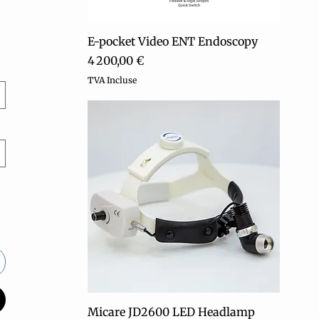
Aperçu rapide
E-pocket Video ENT Endoscopy
Prix
4 200,00 €
TVA Incluse
Aperçu rapide
Micare JD2600 LED Headlamp