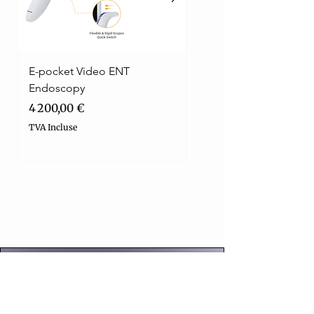
E-pocket Video ENT
Micare JD2600 LED
Endoscopy
Headlamp
Prix
Prix original
4 200,00 €
393,86 €
TVA Incluse
TVA Incluse
Bienvenue dans notre boutique en