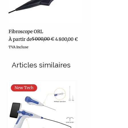
Fibroscope ORL
Prix original
Prix promotionnel
5 000,00 €
À partir de
4 800,00 €
TVA Incluse
Articles similaires
New Tech