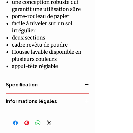
une conception robuste qui
garantit une utilisation sûre
porte-rouleau de papier
facile à niveler sur un sol
irrégulier
deux sections
cadre revêtu de poudre
Housse lavable disponible en
plusieurs couleurs
appui-tête réglable
Spécification
Modèle
CANAPÉ
Informations légales
SR-S
(standard)
Fabricant : UBM Pologne
Représentant de l'UE : UBM Pologne
Largeur totale, mm
550
Certification : Déclaration de conformité
CE